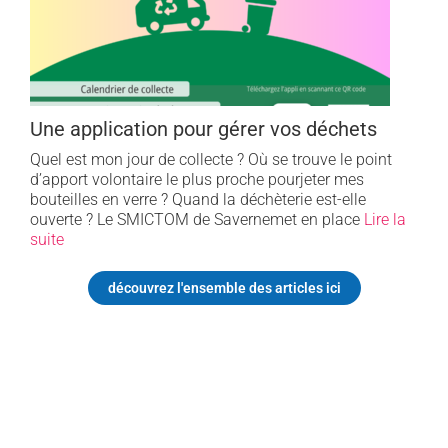
Une application pour gérer vos déchets
L
Quel est mon jour de collecte ? Où se trouve le point
d’apport volontaire le plus proche pourjeter mes
P
bouteilles en verre ? Quand la déchèterie est-elle
A
ouverte ? Le SMICTOM de Savernemet en place
Lire la
N
suite
8
C
découvrez l'ensemble des articles ici