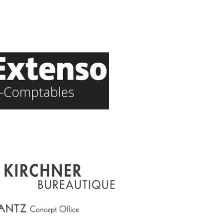
NSO (Experts comptables)
ohan 67790 Steinbourg
03 88 02 86 10
inextenso.fr
RCHNER Bureautique
 Sud – Rue Mayerhoffen
67790 Steinbourg
03 88 91 25 76
irchner-bureautique.fr