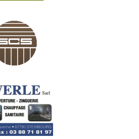
CAISSERIE DE STEINBOURG
Scierie 67790 Steinbourg
03 88 91 19 52
.scierie-scs.com
WERLE Sarl
– Zinguerie – Chauffage –
Sanitaire)
 Saverne 67790 Steinbourg
03 88 71 81 97