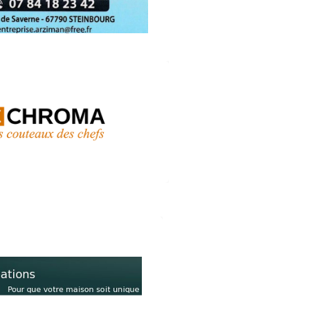
Tél. 07.84.18.23.42
CHROMA France
Couteaux japonais)
ohan 67790 Steinbourg
03.88.71.31.47
.chroma-france.com
DUO Création
 Escoriza (Architecte)
du Maréchal Leclerc 67790
Steinbourg