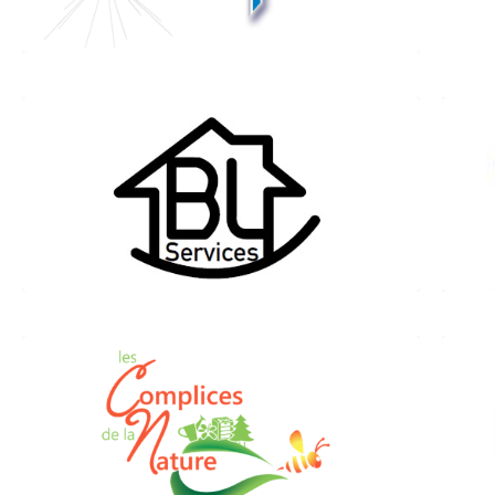
www.adhesifcreapose.fr
BL Services
Entreprise de nettoyage / Vidage de
locaux
Maintenance petits travaux
8, rue des Sources 67790 STEINBOURG
06.88.97.37.27
blservices.multi@gmail.com
Les complices de la nature
(Paysagiste / Service à la personne)
8, quai du canal 67790 Steinbourg
4
06.34.24.78.39
sap.lescomplicesdelanature.fr