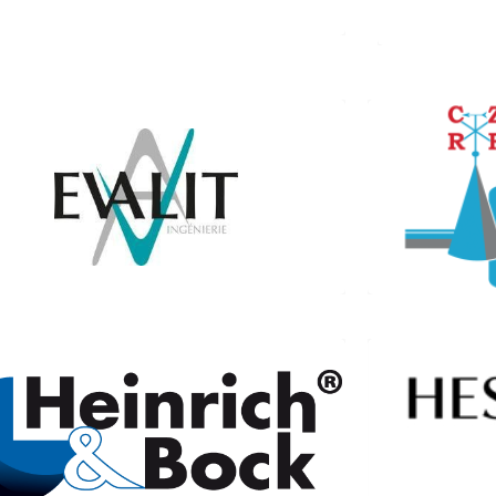
(C
Evalit – Bureau d’études électricité
11, rue de
1 rue Saint Jean 67790 Steinbourg
www.evalit.fr/
Tél. 07 78 69 76 50
www.c
Ets HEINRICH-BOCK
(Matériaux pour aménagements
Atelie
extérieurs)
1, rue du 
Z.I. Sud – Route de Wasselonne
67790 Steinbourg
03 01 87 07