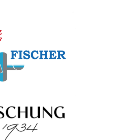
Tél. 03.88.07.17.77
CZRF FISCHER
ouvreur – Zingueur)
 Wasselonne 67790 Steinbourg
03.88.89.04.89
ouvreur-czr-fischer.com
r HESCHUNG (Chaussures)
Créosotage 67790 Steinbourg
03 88 71 24 67
www.heschung.com