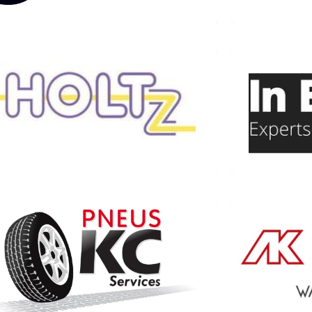
heinrich-bock.com
Ets HOLTZ
IN EXTE
(Electricité – Sanitaire)
Rue R
7 rue du 21 novembre
67790 Steinbourg
03 88 91 27 13
KI
Z.I.
Pneus KC Services
34 rue de la Gare 67790 Steinbourg
09 62 09 21 58
www.k