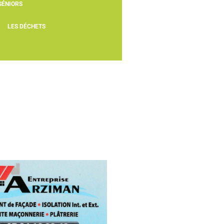
SÉNIORS
LES DÉCHETS
Entreprise Arziman
 de façades – Petite maçonnerie)
 de Saverne 67790 Steinbourg