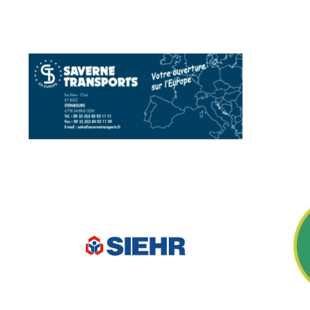
SAVERNE-TRANSPORTS
Z.I. Sud – 4, rue Rohan 67790
Steinbourg
5,
03 88 02 11 11
savernetransports.fr
SIEHR (Matériaux de construction)
34, route de Saverne 67790 Steinbourg
03 88 91 11 52
www.espace-aubade.fr/