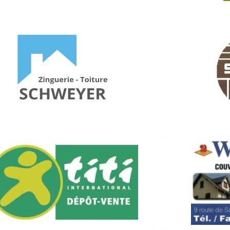
SCIERIE ET 
Zinguerie-Toiture SCHWEYER
Rue de la 
 rue du Presbytère 67790 Steinbourg
06 36 77 17 90
www
TITI (Dépôt vente)
Z.I. Nord – 15 rue de Bouxwiller
(Couverture 
67790 STEINBOURG
03 88 00 86 18
9, route de
titi-steinbourg.dvif.fr