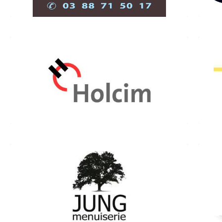
HOLCIM BETON
Rue du Chantier de créosotage
67790 Steinbourg
03 88 91 27 13
www.eqiom.com/betons
Menuiserie JUNG
Z.I. Sud – Rue Mayerhoffen
67790 Steinbourg
03 88 71 80 33