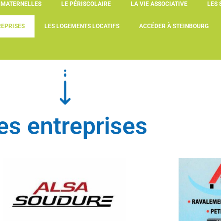
S MATERNELLES
LE PÉRISCOLAIRE
LA VIE ASSOCIATIVE
LES 
REPRISES
LES LOGEMENTS LOCATIFS
ACCÉDER À STEINBOURG
es entreprises
ALSA SOUDURE
(structures métalliques et tuyauterie)
(Ravalement
30, route de Saverne 67790 Steinbourg
5, route
Tél. 07.86.24.17.51