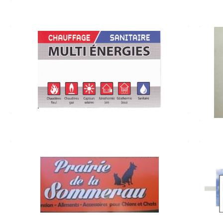
MULTI ENERGIES (Chauffage – Sanitaire)
6b, rue de Bouxwiller 67790 Steinbourg
06.79.48.04.77
PRAIRIE DE LA SOMMERAU
(Pension chiens et chats / Aliments
chiens et chats)
36, route de Saverne 67790 Steinbourg
06.07.40.22.37
prairiedelasommerau.fr