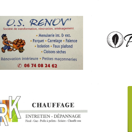
lnkfermetures@gmail.com
OS ‘ RENOV
Bijo
(Travaux de menuiserie bois et PVC)
12, rue des Prés 67790 Steinbourg
T
06.74.08.24.62
ht
SAB
RK Chauffage
(Am
(Chauffagiste)
Route de W
3, rue du Coin 67790 Steinbourg
06 77 79 35 41
sab