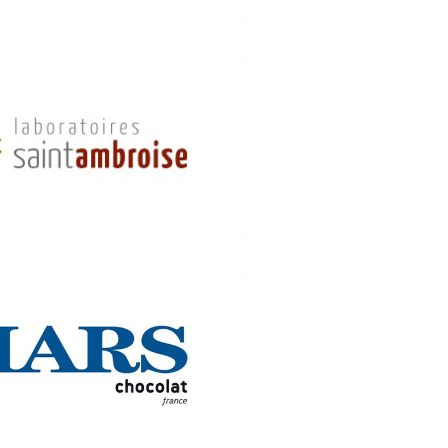
oratoires de biologie
mentaire St Ambroise
pléments alimentaires
 produits d’hygiène)
de Saverne 67790 Steinbourg
.lba.fr
03 88 91 10 15
S CHOCOLATS France
(Barres glacées)
 – Route de Saverne 67790
Steinbourg
03 88 71 76 00
fra.mars.com