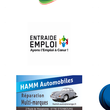
ENTRAIDE EMPLOI
(Service à la personne et mise à
disposition de personnel aux particuliers,
entreprises et collectivités)
03 88 91 66 11
www.entraide-emploi.com
Garage Hamm
(Garage automobiles)
15, rue de Bouxwiller 67790 Steinbourg
03 88 71 50 17