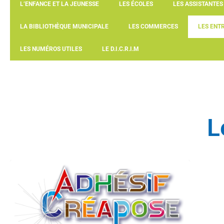
L’ENFANCE ET LA JEUNESSE
LES ÉCOLES
LES ASSISTANTE
LA BIBLIOTHÈQUE MUNICIPALE
LES COMMERCES
LES ENT
LES NUMÉROS UTILES
LE D.I.C.R.I.M
L
Adhésif créapose
(Création graphique – Marquage)
34, rue de la Gare 67790 Steinbourg
03.88.91.15.38