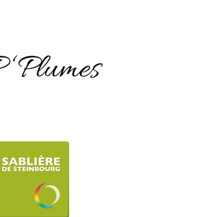
P’PLUMES
ux en plumes et cuir
él. 06.88.99.18.23
tps://p-plumes.com
LIERE DE STEINBOURG
énagement extérieur)
asselonne 67790 Steinbourg
03 88 01 06 18
liere-de-steinbourg.fr