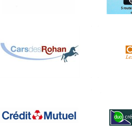
https://www.alsasoudure.com/
CARS DES ROHAN
(
(Transports / Tourisme)
Rue R
2, rue Rohan 67790 Steinbourg
03 88 91 15 89
www
CREDIT MUTUEL
(Banque)
Luis
, rue du 21 novembre 67790 Steinbourg
21, rue 
03 88 01 80 55
www.creditmutuel.fr