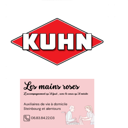
KUHN Center For Progress
Parc de la Faisanderie RD6
67700 Monswiller
03 88 01 81 00
www.kuhn.fr
LES MAINS ROSES
(auxiliaires de vie à domicile)
67790 Steinbourg
06 83 84 22 03