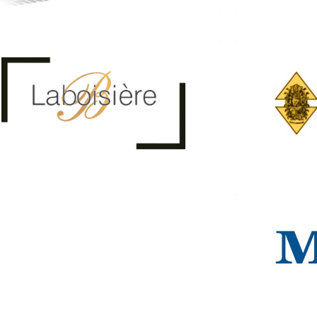
Lab
LA BOISIERE
Ali
(Agencement – Ebénisterie)
(Com
14 route de Saverne 67790 Steinbourg
et
03 88 71 01 61
32, route 
laboisiere.com
www
MAR
LNK Fermetures
6B Rue de Bouxwiller
Z.I. Sud
67790 Steinbourg
Tél. 07.44.26.95.51