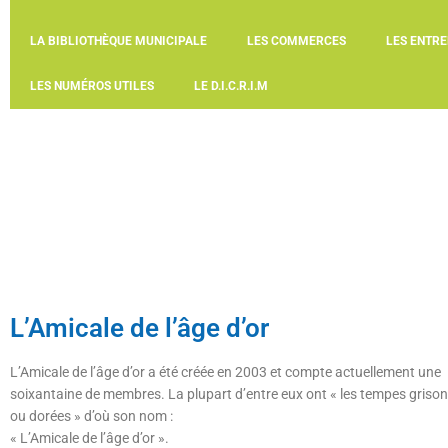
LA BIBLIOTHÈQUE MUNICIPALE
LES COMMERCES
LES ENTRE
LES NUMÉROS UTILES
LE D.I.C.R.I.M
L’Amicale de l’âge d’or
L’Amicale de l’âge d’or a été créée en 2003 et compte actuellement une
soixantaine de membres. La plupart d’entre eux ont « les tempes griso
ou dorées » d’où son nom :
« L’Amicale de l’âge d’or ».