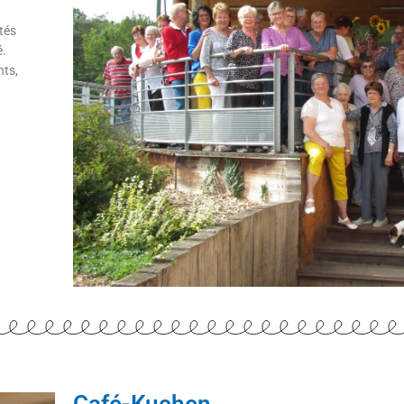
tés
é.
nts,
Café-Kuchen