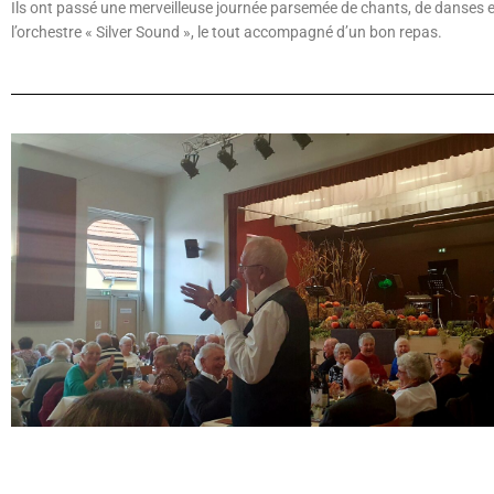
Ils ont passé une merveilleuse journée parsemée de chants, de danses 
l’orchestre « Silver Sound », le tout accompagné d’un bon repas.