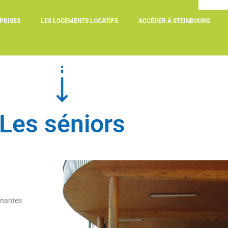
PRISES
LES LOGEMENTS LOCATIFS
ACCÉDER À STEINBOURG
Les séniors
nnantes