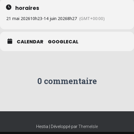
horaires
21 mai 2026
10h23
-
14 juin 2026
8h27
(GMT+00:00)
CALENDAR
GOOGLECAL
0 commentaire
Hestia | Développé par
ThemeIsle