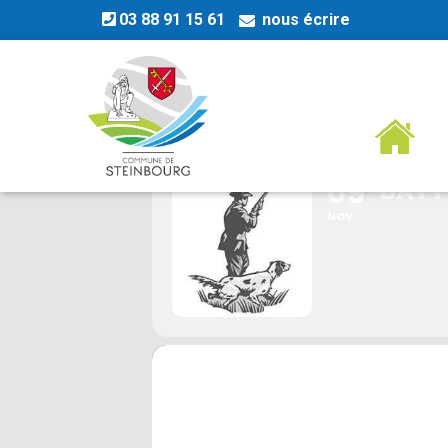
03 88 91 15 61
nous écrire
BATTUES DE 
09
BATT
NOV