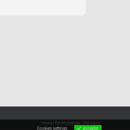
Hestia | Développé par
ThemeIsle
Cookies settings
accepter