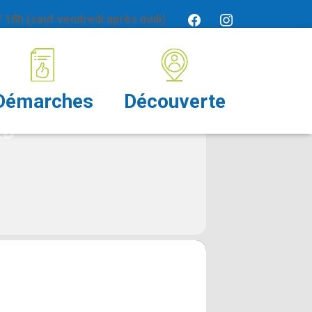
 18h (sauf vendredi après midi)
EUTZWALD
Démarches
Découverte
LD