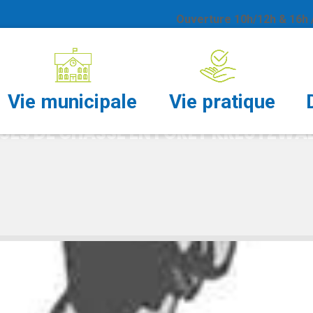
Ouverture 10h/12h & 16h /
CHASSE EN FORÊT KR
Vie municipale
Vie pratique
UES DE CHASSE EN FORÊT KREUTZWA