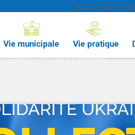
Ouverture 10h/12h & 16h /
DONS POUR L'UKRAIN
Vie municipale
Vie pratique
CTE DE DONS POUR L'UKRAINE