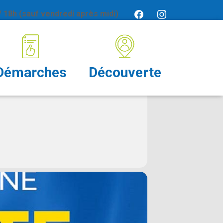
 18h (sauf vendredi après midi)
E
Démarches
Découverte