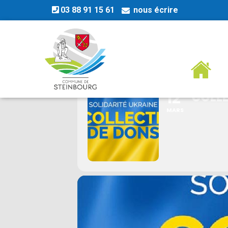
03 88 91 15 61
nous écrire
COLLECTE DE 
12
COLLE
MARS