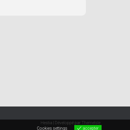
Hestia | Développé par
ThemeIsle
Cookies settings
accepter