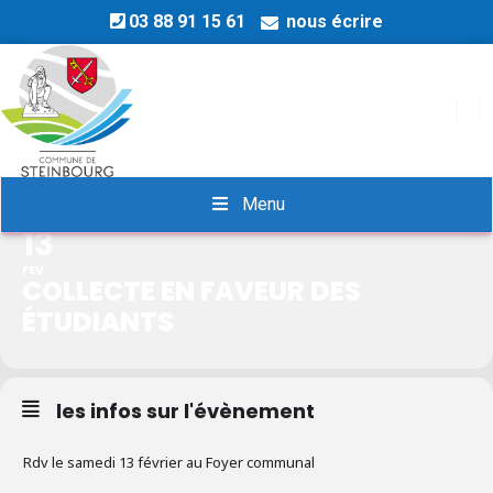
03 88 91 15 61
nous écrire
COLLECTE EN FAVEUR DES
OU
ÉTUDIANTS
Menu
13
FEV
COLLECTE EN FAVEUR DES
ÉTUDIANTS
les infos sur l'évènement
Rdv le samedi 13 février au Foyer communal