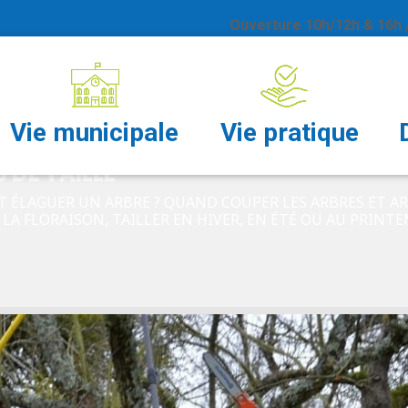
Ouverture 10h/12h & 16h /
LLE
Vie municipale
Vie pratique
 DE TAILLE
ÉLAGUER UN ARBRE ? QUAND COUPER LES ARBRES ET ARB
LA FLORAISON, TAILLER EN HIVER, EN ÉTÉ OU AU PRINTEMP