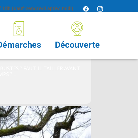
 18h (sauf vendredi après midi)
Démarches
Découverte
USTES ? FAUT-IL TAILLER AVANT
S ? ...