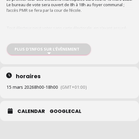
Le bureau de vote sera ouvert de 8h à 18h au foyer communal ;
l’accès PMR se fera par la cour de l’école.
Tout électeur peut voter sans carte électorale, en s’ayant assuré
d’être inscrit sur la liste électorale. Par contre, depuis 2014, il est
obligatoire de présenter une pièce d’identité en cours de validité
(carte d’identité, passeport, permis de conduire… ).
PLUS D'INFOS SUR L'ÉVÈNEMENT
Les bulletins comportant des rayures ou d’autres mentions seront
considérés comme nuls.
horaires
15 mars 2026
8h00
-
18h00
(GMT+01:00)
CALENDAR
GOOGLECAL