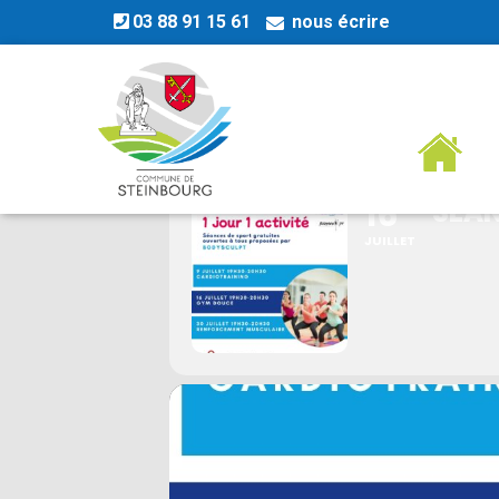
03 88 91 15 61
nous écrire
SÉANCE GRAT
16
SÉAN
JUILLET