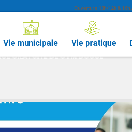
Ouverture 10h/12h & 16h /
UITE DE GYM DOUCE
Vie municipale
Vie pratique
CE GRATUITE DE GYM DOUCE