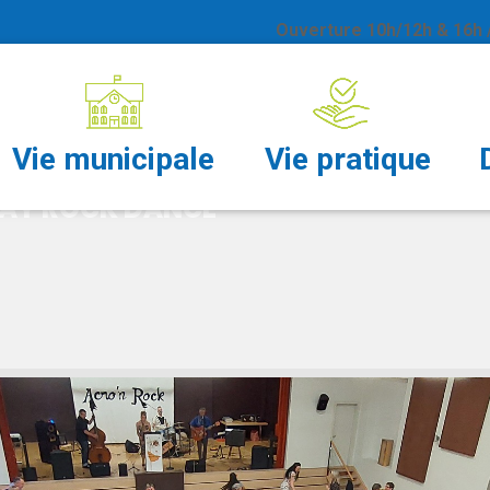
Ouverture 10h/12h & 16h /
K DANCE
Vie municipale
Vie pratique
AY ROCK DANCE