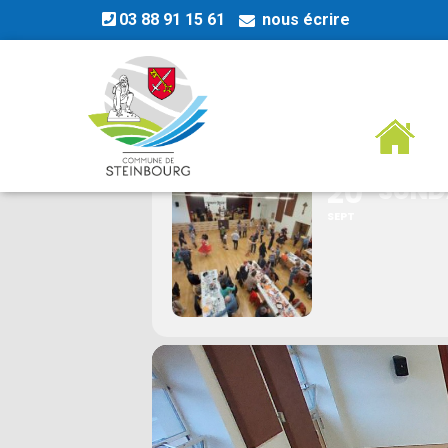
03 88 91 15 61
nous écrire
SUNDAY ROC
20
SUND
SEPT