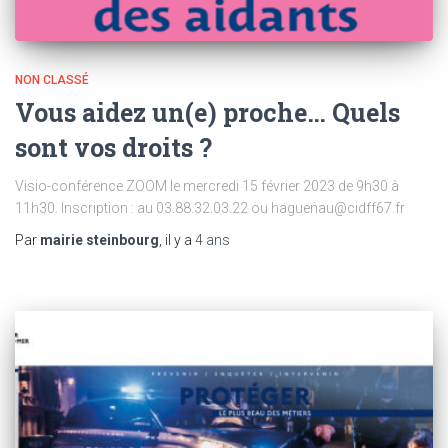
NON CLASSÉ
Vous aidez un(e) proche… Quels
sont vos droits ?
Visio-conférence ZOOM le mercredi 15 février 2023 de 9h30 à
11h30. Inscription : au 03.88.32.03.22 ou haguenau@cidff67.fr
Par
mairie steinbourg
, il y a
4 ans