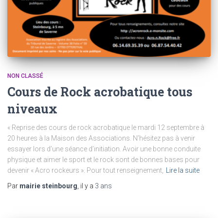
NON CLASSÉ
Cours de Rock acrobatique tous
niveaux
« Reprise des cours de rock acrobatique le mardi 12 septembre à
20 heures à la Maison des Associations. N’hésitez pas à venir
essayer lors d’une séance d’initiation. Avoir une bonne conduite
physique et aimer le sport et le rock sont de bonnes bases pour
devenir « Acro rockeurs ». Pour tout renseignement,
Lire la suite
Par
mairie steinbourg
, il y a
3 ans