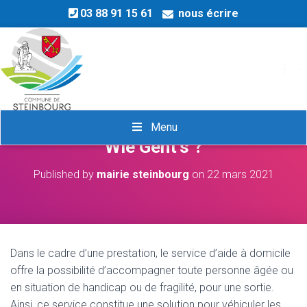
03 88 91 15 61
nous écrire
OU
Aînés, aidants, comment ça va ?
Menu
Wie Geht’s ?
Published by
mairie steinbourg
on
22 mars 2021
Dans le cadre d’une prestation, le service d’aide à domicile
offre la possibilité d’accompagner toute personne âgée ou
en situation de handicap ou de fragilité, pour une sortie.
Ainsi, ce service constitue une solution pour véhiculer les