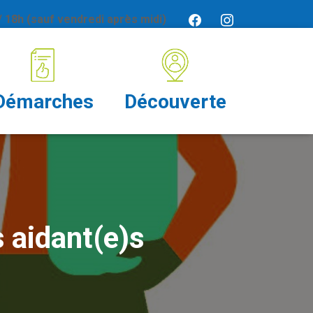
 18h (sauf vendredi après midi)
Démarches
Découverte
 aidant(e)s