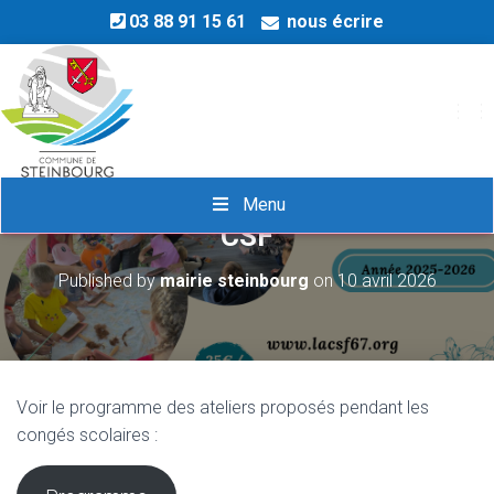
03 88 91 15 61
nous écrire
OU
Ateliers parents-enfants avec la
Menu
CSF
Published by
mairie steinbourg
on
10 avril 2026
Voir le programme des ateliers proposés pendant les
congés scolaires :