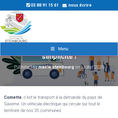
03 88 91 15 61
nous écrire
OU
COM’ETTE… Se déplacer en toute
Menu
simplicité !
Published by
mairie steinbourg
on
1 juillet 2025
Comette
, c’est le transport à la demande du pays de
Saverne. Un véhicule électrique qui circule sur tout le
territoire de nos 35 communes.