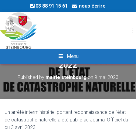
03 88 91 15 61
nous écrire
OU
Etat de catastrophe naturelle en
Menu
2022
Published by
mairie steinbourg
on
9 mai 2023
Un arrêté interministériel portant reconnaissance de l’état
de catastrophe naturelle a été publié au Journal Officiel du
du 3 avril 2023.